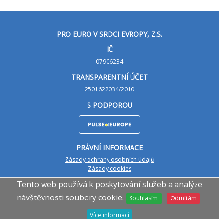
PRO EURO V SRDCI EVROPY, Z.S.
IČ
07906234
TRANSPARENTNÍ ÚČET
2501622034/2010
S PODPOROU
PRÁVNÍ INFORMACE
Zásady ochrany osobních údajů
Zásady cookies
Tento web používá k poskytování služeb a analýze
Facebook
Twitter
návštěvnosti soubory cookie.
Souhlasím
Odmítám
Více informací
© 2018-2026 Pro euro v srdci Evropy, z.s.